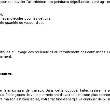
our renouveler l’air intérieur. Les peintures dépolluantes vont agir
e,
r les molécules pour les détruire,
tite quantité de vapeur d’eau.
écifiques au lavage des rouleaux et au retraitement des eaux usées.
nnement.
 maison
ser le maximum de travaux. Dans cette optique, faites réaliser l
aux écologiques, ils vous permettront d’avoir une maison plus écono
e maison est bien isolée, votre facture d’énergie va diminuer de plus