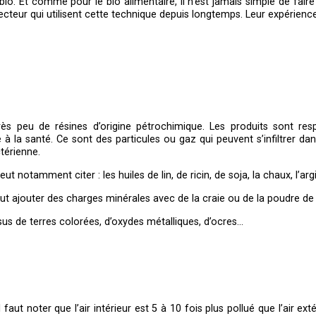
o. Et comme pour le bio alimentaire, il n’est jamais simple de faire la
cteur qui utilisent cette technique depuis longtemps. Leur expérience
très peu de résines d’origine pétrochimique. Les produits sont r
 la santé. Ce sont des particules ou gaz qui peuvent s’infiltrer dan
térienne.
eut notamment citer : les huiles de lin, de ricin, de soja, la chaux, l’arg
 peut ajouter des charges minérales avec de la craie ou de la poudre de
us de terres colorées, d’oxydes métalliques, d’ocres…
 faut noter que l’air intérieur est 5 à 10 fois plus pollué que l’air ext