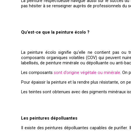
La peinture respectueuse navigue aussi sur le succès du bi
pas hésiter à se renseigner auprès de professionnels du se
Qu’est-ce que la peinture écolo ?
La peinture écolo signifie qu’elle ne contient pas ou 
composants organiques volatiles (COV) qui peuvent nuire à
labellisés, de peinture minérale ou dépolluante ou anti-bac
Les composants
sont d’origine végétale ou minérale
. On p
Pour épaissir la peinture et la rendre plus résistante, on
Les teintes sont obtenues avec des pigments minéraux iss
Les peintures dépolluantes
Il existe des peintures dépolluantes capables de purifier. Il