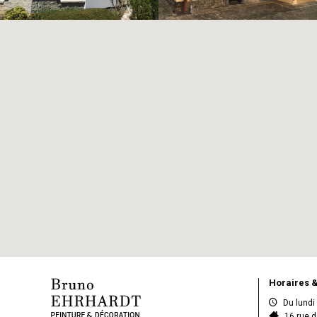
Horaires 
Du lundi
16 rue 