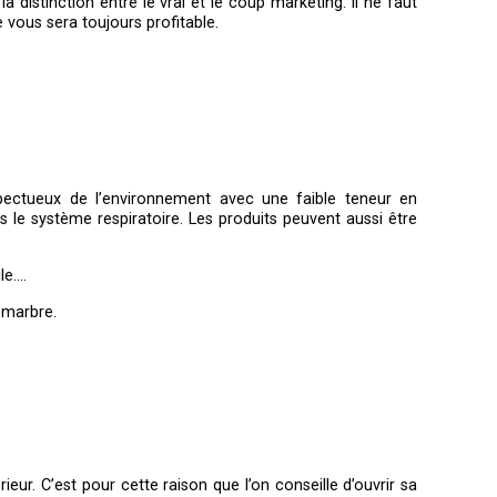
 distinction entre le vrai et le coup marketing. Il ne faut
 vous sera toujours profitable.
espectueux de l’environnement avec une faible teneur en
s le système respiratoire. Les produits peuvent aussi être
ile….
 marbre.
érieur. C’est pour cette raison que l’on conseille d’ouvrir sa